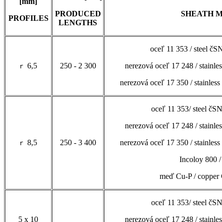
[mm]
PRODUCED
SHEATH 
PROFILES
LENGTHS
oceľ 11 353 / steel čS
6,5
250 - 2 300
nerezová oceľ 17 248 / stainle
r
nerezová oceľ 17 350 / stainles
oceľ 11 353/ steel čS
nerezová oceľ 17 248 / stainle
8,5
250 - 3 400
nerezová oceľ 17 350 / stainles
r
Incoloy 800 
meď Cu-P / copper 
oceľ 11 353/ steel čS
5 x 10
nerezová oceľ 17 248 / stainle