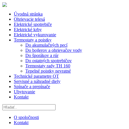
Úvodná stránka
Ohrievacie telesá
Elektrické spotrebiče
Elektrické krby
Elektrické vykurovanie
Termostaty a poistky
Do akumulačných pecí
Do bojlerov a ohrievačov vody
Do šporákov a rúr
Do ostatných spotrebičov
Termostaty rady TH 160
Tepelné poistky nevratné
Technické parametre OT
Servisné a náhradné diely
Spínače a prepínače
Ubytovanie
Kontakt
O spoločnosti
Kontakt