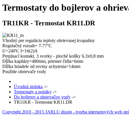
Termostaty do bojlerov a ohrie
TR11KR - Termostat KR11.DR
Vhodný pre reguláciu teploty ohrievanej kvapaliny
Regulačný rozsah= 7-77°C
U=240V, I=16(2)A
Prepínací kontakt, 3 svorky - ploché kolíky 6,3x0,8 mm
Dĺžka kapiláry=480mm, priemer čidla=6mm
Dĺžka hriadele od roviny uchytenia=14mm
Použitie ohrievače vody
Úvodná stránka
->
Termostaty a poistky
->
Do bojlerov a ohrievačov vody
->
TR11KR - Termostat KR11.DR
Copyright 2010 - 2015 JARLU dizajn - tvorba internetových web str