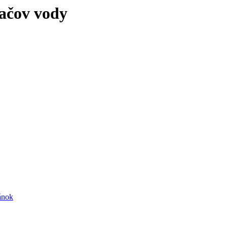
vačov vody
ánok